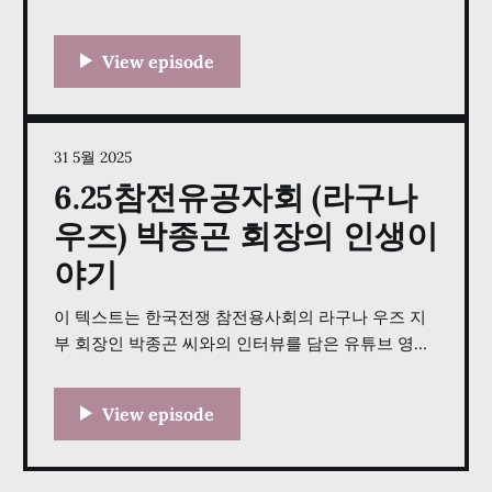
수 사이의 깊이 있는 대화를 담고 있습니다. 이 대화
는 1세대 유학생으로 시작해 한국에 환경 경제학과 기
후 변화 연구를 도입한 영향력 있는 학자로 성장하기
까지 정 교수가 걸어온 여정을 따라갑니다. 학문적 성
취를 넘어, 그는 50대에 겪었던 심각한 건강 위기를
31 5월 2025
6.25참전유공자회 (라구나
우즈) 박종곤 회장의 인생이
야기
이 텍스트는 한국전쟁 참전용사회의 라구나 우즈 지
부 회장인 박종곤 씨와의 인터뷰를 담은 유튜브 영상
의 대본입니다. "K-Life Story USA" 프로젝트의 일환
으로 진행된 이 인터뷰는 참전용사들의 경험을 기록
하는 것을 목표로 하며, 박씨의 개인적인 역사, 특히
한국전쟁 중 겪었던 힘든 군 복무 경험을 탐구합니다.
그는 군사경찰로 복무하며 겪었던 구체적인 고난과