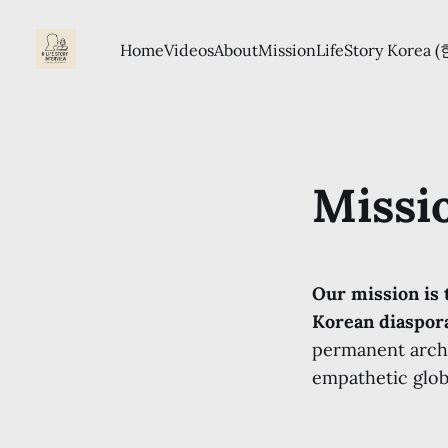
Home
Videos
About
Mission
LifeStory Korea 
Missi
Our mission is 
Korean diaspora
permanent archiv
empathetic glob