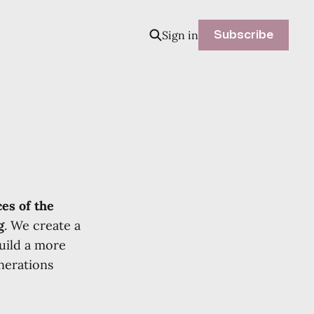
Sign in
Subscribe
es of the
g
. We create a
build a more
nerations