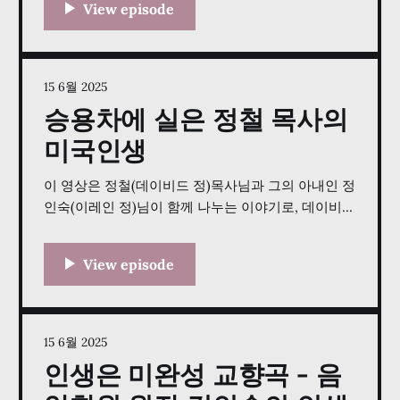
다양한 생각을 공유하고 경청하면서 사람들 사이의
관계를 돈독히 구축하고, 모든 다른 사람의 이야기가
중요하다는 점을 이해하고 우리 문화의 구조에 이를
접목하기 위한 운동으로
15 6월 2025
승용차에 실은 정철 목사의
미국인생
이 영상은 정철(데이비드 정)목사님과 그의 아내인 정
인숙(이레인 정)님이 함께 나누는 이야기로, 데이비드
의 미국에서의 41년과 최근 한국으로 돌아온 이야기
를 담고 있습니다. 정철 목사는 신학 대학원을 졸업한
개종 목사로서, 그의 여정을 학생에서 멘페스에 교회
를 세운 목사로서 이야기합니다. 특히, 그의 초기 사
역과 개인 생활에 중요한 역할을 한 1986년식 토요타
15 6월 2025
인생은 미완성 교향곡 - 음