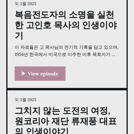
여했던 일화를 공유했습니다. 또한, 대한민국
31 3월 2025
복음전도자의 소명을 실천
한 고인호 목사의 인생이야
기
이 자료들은 고 목사님의 전기적 기록을 담고 있으며,
1954년 한국에서 미국으로 이주한 이후 목회자가 되
기까지의 여정을 상세히 소개하고 있습니다. 그는 처
음에는 경영학과 화학공학을 전공하였으며, 아이오와
대학교 재학 중 룸메이트와 인터버시티(InterVarsity
Christian Fellowship)의 영향을 통해 기독교로 극적
인 회심을 경험하였습니다. 이후 청년과 젊은 세대를
위한 사역에 집중하며 목회자의 길로 나아가게
31 3월 2025
그치지 않는 도전의 여정,
원코리아 재단 류재풍 대표
의 인생이야기