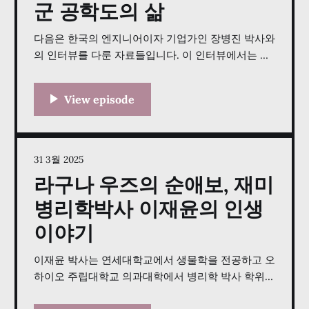
군 공학도의 삶
다음은 한국의 엔지니어이자 기업가인 장병진 박사와
의 인터뷰를 다룬 자료들입니다. 이 인터뷰에서는 그
가 미국에서 유학하며 노벨상 후보에 오른 교수 밑에
서 공부한 경험부터, 의료 전문가들을 위한 인체공학
적 확대 장치를 개발하는 회사인 서지텔(SurgiTel)을
창립하기까지의 여정을 담고 있습니다. 장 박사는 자
신의 기독교 신앙에 기반한 경영 철학을 공유하며, 어
려움을 이겨내는 끈기의 중요성과, 자신의
31 3월 2025
라구나 우즈의 순애보, 재미
병리학박사 이재윤의 인생
이야기
이재윤 박사는 연세대학교에서 생물학을 전공하고 오
하이오 주립대학교 의과대학에서 병리학 박사 학위를
받았다. 그는 학업과 직장 생활을 병행하면서 다양한