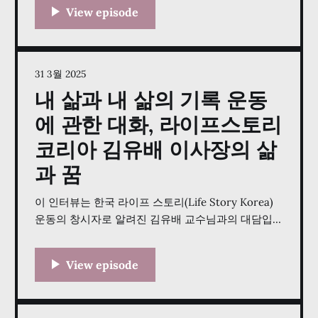
사회봉사 활동을 통해 폭넓은 경험을 쌓았다. 이재윤
박사는 단순히 학자로서만이 아니라 아마추어 화가로
서도 활동했으며, 교회 장로로서 지역사회에 봉사했
다. 미국 유학 시절, 그는 한국전쟁 때 흥남에서 10만
명의 피난민을 구출한 영웅 현봉학 박사와
31 3월 2025
내 삶과 내 삶의 기록 운동
에 관한 대화, 라이프스토리
코리아 김유배 이사장의 삶
과 꿈
이 인터뷰는 한국 라이프 스토리(Life Story Korea)
운동의 창시자로 알려진 김유배 교수님과의 대담입니
다. 김 교수님은 성균관대학교 경제학과 교수로서의
오랜 경력부터 현재 라이프 스토리 운동에 집중하게
된 계기까지, 그의 폭넓은 삶의 여정을 풀어놓았습니
다. 인터뷰에서 그는 권위주의 시대의 어려움을 포함
한 학창 시절의 경험과 성균관대학교 기금 확보에 기