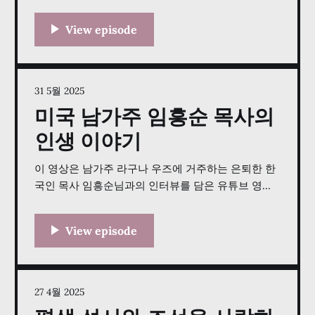
의 대본입니다. "K-Life Story USA" 프로젝트의 일환
으로 진행된 이 인터뷰는 참전용사들의 경험을 기록
하는 것을 목표로 하며, 박씨의 개인적인 역사, 특히
한국전쟁 중 겪었던 힘든 군 복무 경험을 탐구합니다.
그는 군사경찰로 복무하며 겪었던 구체적인 고난과
31 5월 2025
미국 남가주 임흥순 목사의
인생 이야기
이 영상은 남가주 라구나 우즈에 거주하는 은퇴한 한
국인 목사 임흥순님과의 인터뷰를 담은 유튜브 영상
입니다. 송호준 목사가 진행한 이 대화는 임흥순 목사
의 삶의 이야기를 다루고 있으며, 그의 만주와 사리원
에서의 일제 강점기 및 한국전쟁 당시의 경험에서 시
작합니다. 인터뷰는 전쟁 이후 한국에서 건설 현장을
감독하는 토목기사로서의 경력, 특히 다리 건설에 중
점을 둔 내용을
27 4월 2025