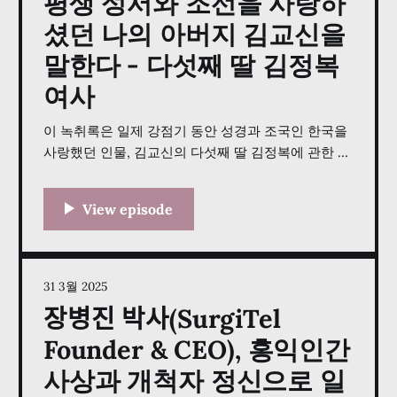
평생 성서와 조선을 사랑하
셨던 나의 아버지 김교신을
말한다 - 다섯째 딸 김정복
여사
이 녹취록은 일제 강점기 동안 성경과 조국인 한국을
사랑했던 인물, 김교신의 다섯째 딸 김정복에 관한 내
용을 담고 있습니다. 그녀는 아버지의 생애를 회상하
며, 어려운 시기에도 신앙과 《성서조선》 잡지를 통
해 한국인의 정체성을 지키려 했던 그의 헌신을 강조
합니다. 김정복은 또한 자신의 삶에 대해서도 이야기
하는데, 결혼과 미국 이민, 그리고 김장환 목사의 도
움으로 모텔 사업에서
31 3월 2025
장병진 박사(SurgiTel
Founder & CEO), 홍익인간
사상과 개척자 정신으로 일