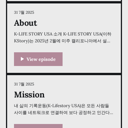
취를 넘어, 그는 50대에 겪었던 심각한 건강 위기를
31 7월 2025
About
K-LIFE STORY USA 소개 K-LIFE STORY USA(이하
KStory)는 2025년 2월에 미주 캘리포니아에서 설립
된 비영리 단체로, StoryCorps 모델에서 영감을 받았
습니다. 저희는 전 세계 한인 동포들의 진솔한 삶의
이야기를 포착하고, 공유하며, 기록하는 데 헌신하는
국민운동입니다. 저희는 서로의 이야기에 존중하며
귀 기울이는 것이 강력한 관계를 구축하고, 공감을 심
화시키며, 우리
31 7월 2025
Mission
내 삶의 기록운동(K-Lifestory USA)은 모든 사람들
사이를 네트워크로 연결하여 보다 공정하고 인간다운
세상을 만들기 위해 사람들의 이야기와 목소리를 보
존하고 공유하는 국민운동입니다. 이 운동은 서로의